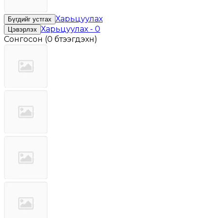
Харьцуулах
Бүгдийг устгах
Харьцуулах
-
0
Цэвэрлэх
Сонгосон
(
0 бүтээгдэхүүн
)