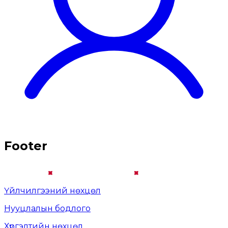
Footer
Үйлчилгээний нөхцөл
Нууцлалын бодлого
Хүргэлтийн нөхцөл