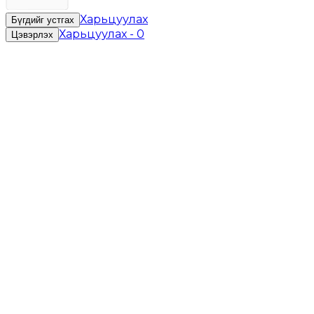
Харьцуулах
Бүгдийг устгах
Харьцуулах
-
0
Цэвэрлэх