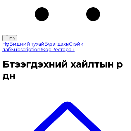
mn
Нүүр
Бидний тухай
Бүтээгдэхүүн
Cтэйк
лаб
Subscription
Жор
Ресторан
Бүтээгдэхүүний хайлтын үр
дүн