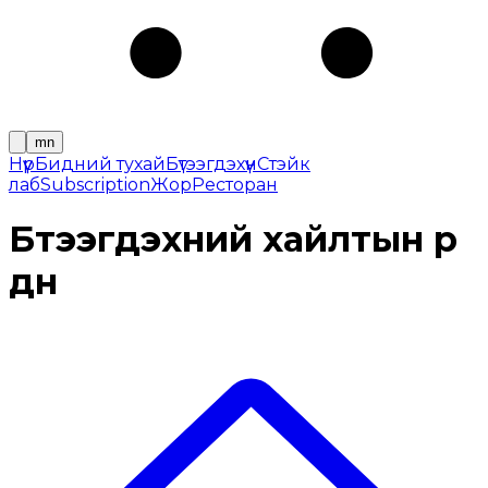
mn
Нүүр
Бидний тухай
Бүтээгдэхүүн
Cтэйк
лаб
Subscription
Жор
Ресторан
Бүтээгдэхүүний хайлтын үр
дүн