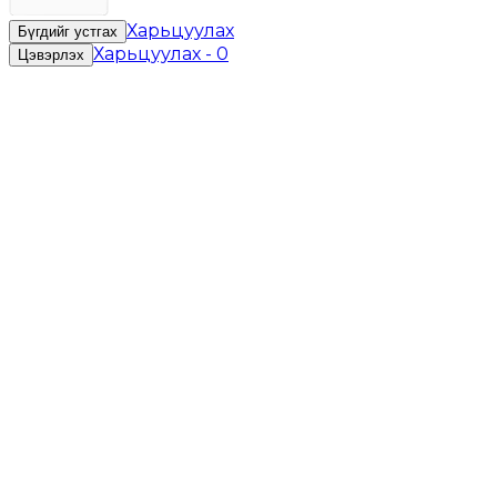
Харьцуулах
Бүгдийг устгах
Харьцуулах
-
0
Цэвэрлэх