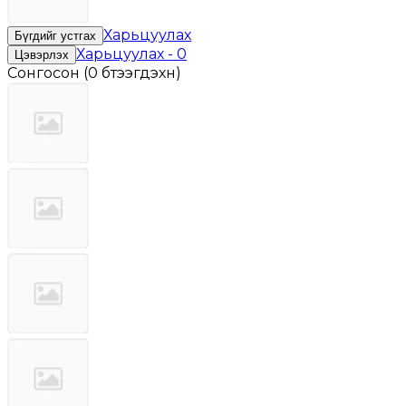
Харьцуулах
Бүгдийг устгах
Харьцуулах
-
0
Цэвэрлэх
Сонгосон
(
0 бүтээгдэхүүн
)