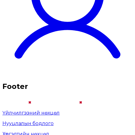
Footer
Үйлчилгээний нөхцөл
Нууцлалын бодлого
Хүргэлтийн нөхцөл